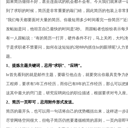
如果简历做得不好，甚至连面试的机会都不会有。今天我们就来讲一
到了求职的时候，简历是非常重要的敲门砖，因此简历的包装上非常
“我们每天都要面对大量的简历。你最短用多少时间看完一份简历?”近
发帖如是问，他坦言自己最快的时间是5秒。 而跟帖者也纷纷表示每
有一人跟帖说：“有的简历一打开，硬件条件不行，马上关闭，大约2秒
于是求职者不禁要问，如何在这短短的2秒钟内抓住hr的眼球呢?人
题。
1、提炼主题关键词，忌用“求职”、“应聘”。
hr首先看到的就是邮件主题，要吸引他点击，就要突出你最具竞争力
工程师，要求有5年工作经历，而你已有8年的工作经历，那么可以把邮
这其中最大的窍门是，研究应聘岗位的职位描述，根据要求对号入座
2、简历一页即可，忌用附件形式发送。
简历的最开头，也可以用一句话将自己的优势概括出来，这样进一步调
尽管网络空间很大，但电子简历仍然要遵循精简的原则，一页内容即