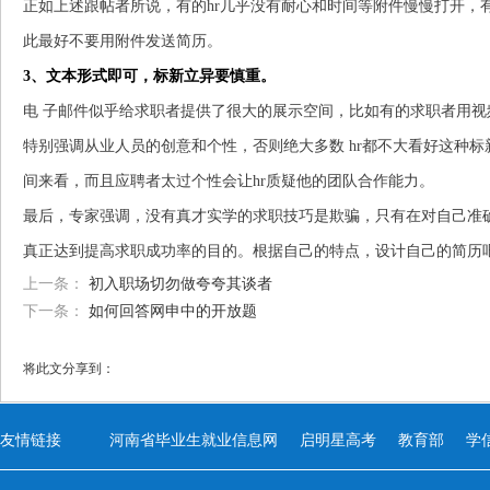
正如上述跟帖者所说，有的hr几乎没有耐心和时间等附件慢慢打开，
此最好不要用附件发送简历。
3、文本形式即可，标新立异要慎重。
电 子邮件似乎给求职者提供了很大的展示空间，比如有的求职者用
特别强调从业人员的创意和个性，否则绝大多数 hr都不大看好这种标
间来看，而且应聘者太过个性会让hr质疑他的团队合作能力。
最后，专家强调，没有真才实学的求职技巧是欺骗，只有在对自己准
真正达到提高求职成功率的目的。根据自己的特点，设计自己的简历吧
上一条：
初入职场切勿做夸夸其谈者
下一条：
如何回答网申中的开放题
将此文分享到：
友情链接
河南省毕业生就业信息网
启明星高考
教育部
学