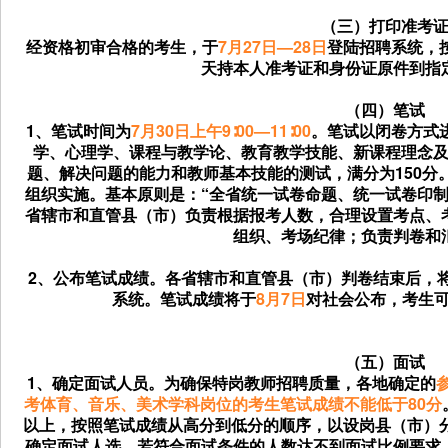
（三）打印准考
经资格初审合格的考生，于
7月27日—28日
登陆招聘系统，
天持本人准考证和身份证原件到指
（四）笔试
1、笔试时间为
7月30日上午9∶00—11∶00
。笔试以闭卷方式
学、心理学、课程与教学论、教育教学技能、新课程理念
题、解决问题的能力和教师基本技能的测试，满分为150分
组织实施。基本原则是：“全省统一试卷命题、统一试卷印制
省辖市和直管县（市）负责根据报考人数，合理设置考点、
组织、考场纪律；负责判卷和
2、公布笔试成绩。各省辖市和直管县（市）判卷结束后，
系统。笔试成绩将于
8月7日
对社会公布，考生
（五）面试
1、确定面试人员。为确保特岗教师招聘质量，各地确定的
考体育、音乐、美术学科岗位的考生笔试成绩不能低于80分
以上，按照笔试成绩从高分到低分的顺序，以设岗县（市）
确定面试人选。若符合面试条件的人数达不到面试比例要求