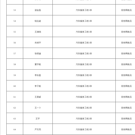
53
逯金磊
汽车服务工程
1班
宿舍网格员
54
钮志超
汽车服务工程
1班
宿舍网格员
55
王湘钖
汽车服务工程
1班
宿舍网格员
56
肖靖宇
汽车服务工程
1班
宿舍网格员
57
张煜婕
汽车服务工程
1班
宿舍网格员
58
董宇航
汽车服务工程
2班
宿舍网格员
59
李欣盈
汽车服务工程
2班
宿舍网格员
60
李子航
汽车服务工程
2班
宿舍网格员
61
王晨硕
汽车服务工程
2班
宿舍网格员
62
王一卜
汽车服务工程
2班
宿舍网格员
63
王宇
汽车服务工程
2班
宿舍网格员
64
严天亮
汽车服务工程
2班
宿舍网格员