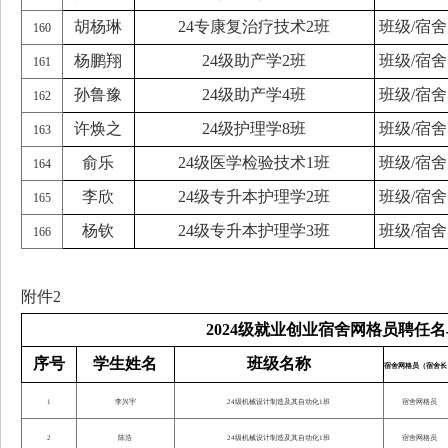
胡杨琳
24专康复治疗技术2班
班级
/宿
160
杨鹏翔
24级助产学2班
班级
/宿
161
孙鲁豫
24级助产学4班
班级
/宿
162
许焕之
24级护理学8班
班级
/宿
163
俞乐
24级医学检验技术1班
班级
/宿
164
李欣
24级专升本护理学2班
班级
/宿
165
杨钦
24级专升本护理学3班
班级
/宿
166
附件
2
2024级就业创业宿舍网格员聘任名
序号
学生姓名
班级名称
宿舍网格员（宿舍长
1
李兴宇
24级机械设计制造及其自动化1班
宿舍网格员
2
陈浩
24级机械设计制造及其自动化1班
宿舍网格员