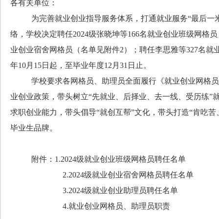
各有关单位：
为完善就业创业指导服务体系，打通就业服务
“最后一
络，学校决定聘任2024级张晓坤等166名就业创业班级网格员
业创业宿舍网格员（名单见附件2）；聘任李思雅等327名就业
年10月15日起，至毕业年度12月31日止。
学校要求各网格员、助理员全面履行《就业创业网格员
业创业政策，带头树立“先就业、后择业、去一线、受历练”
求职创业能力，带头倡导“就创互帮”文化，带头打造“肯吃苦
毕业生品牌。
附件：
1.2024级就业创业班级网格员聘任名单
2.2024级就业创业宿舍网格员聘任名单
3.2024级就业创业助理员聘任名单
4.就业创业网格员、助理员职责