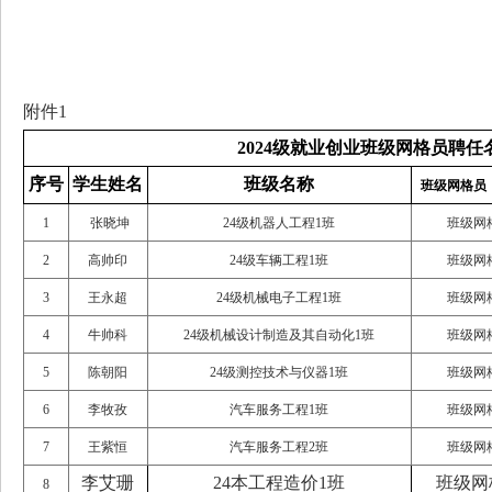
附件
1
2024级就业创业班级网格员聘任
序号
学生姓名
班级名称
班级网格员
1
张晓坤
24级机器人工程1
班
班级网
2
高帅印
24级车辆工程1班
班级网
3
王永超
24级机械电子工程1班
班级网
4
牛帅科
24级机械设计制造及其自动化1班
班级网
5
陈朝阳
24级测控技术与仪器1班
班级网
6
李牧孜
汽车服务工程
1班
班级网
7
王紫恒
汽车服务工程
2班
班级网
李艾珊
24本工程造价1班
班级网
8