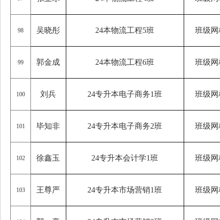
吴晓彤
24本物流工程5班
班级网
98
郭金成
24本物流工程6班
班级网
99
刘兵
24专升本电子商务1班
班级网
100
毕知非
24专升本电子商务2班
班级网
101
徐鑫玉
24专升本会计学1班
班级网
102
王尊严
24专升本市场营销1班
班级网
103