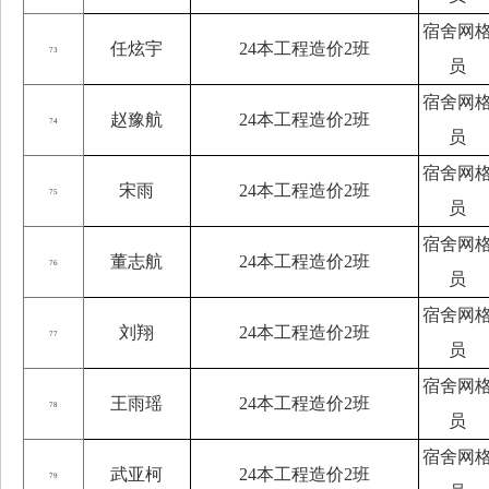
宿舍网
任炫宇
24本工程造价2班
73
员
宿舍网
赵豫航
24本工程造价2班
74
员
宿舍网
宋雨
24本工程造价2班
75
员
宿舍网
董志航
24本工程造价2班
76
员
宿舍网
刘翔
24本工程造价2班
77
员
宿舍网
王雨瑶
24本工程造价2班
78
员
宿舍网
武亚柯
24本工程造价2班
79