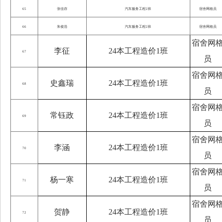
65
张佳存
汽车服务工程
2班
宿舍网格员
66
朱俊浩
汽车服务工程
2班
宿舍网格员
宿舍网
李征
24本工程造价1班
67
员
宿舍网
史鑫瑞
24本工程造价1班
68
员
宿舍网
常钰政
24本工程造价1班
69
员
宿舍网
李涵
24本工程造价1班
70
员
宿舍网
杨一寒
24本工程造价1班
71
员
宿舍网
贺静
24本工程造价1班
72
员