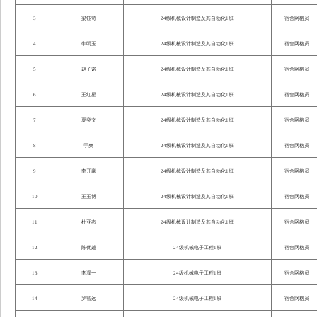
3
梁钰苛
24级机械设计制造及其自动化1班
宿舍网格员
4
牛明玉
24级机械设计制造及其自动化1班
宿舍网格员
5
赵子诺
24级机械设计制造及其自动化1班
宿舍网格员
6
王红星
24级机械设计制造及其自动化1班
宿舍网格员
7
夏奕文
24级机械设计制造及其自动化1班
宿舍网格员
8
于爽
24级机械设计制造及其自动化1班
宿舍网格员
9
李开豪
24级机械设计制造及其自动化1班
宿舍网格员
10
王玉博
24级机械设计制造及其自动化1班
宿舍网格员
11
杜亚杰
24级机械设计制造及其自动化1班
宿舍网格员
12
陈优越
24级机械电子工程1班
宿舍网格员
13
李泽一
24级机械电子工程1班
宿舍网格员
14
罗智远
24级机械电子工程1班
宿舍网格员