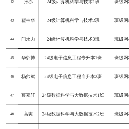
张赤
24级计算机科学与技术1班
班级网
42
翟韦华
24级计算机科学与技术2班
班级网
43
闫永力
24级计算机科学与技术3班
班级网
44
华郁博
24级电子信息工程专升本1班
班级网
45
杨帅斌
24级电子信息工程专升本2班
班级网
46
蔡嘉轩
24级数据科学与大数据技术1班
班级网
47
高爽
24级数据科学与大数据技术2班
班级网
48