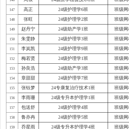
146
高正
24级护理学6班
班级网
147
张旺
24级护理学2班
班级网
148
赵丹宁
24级助产学1班
班级网
149
朱雯静
24级护理学3班
班级网
150
李岚凯
24级护理学9班
班级网
151
梅若贤
24级护理学1班
班级网
152
孙良浩
24级助产学3班
班级网
153
章甜甜
24级护理学7班
班级网
154
张钰梦
24专康复治疗技术1班
班级网
155
李雨珊
24级专升本护理学1班
班级网
156
包送舒
24级护理学4班
班级网
157
鲁亦冉
24级护理学5班
班级网
158
乔星雨
24级专升本护理学4班
班级网
159