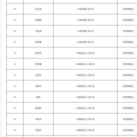
28
苏佳昊
24级车辆工程1班
宿舍网格员
29
张新阳
24级车辆工程1班
宿舍网格员
30
王高成
24级车辆工程1班
宿舍网格员
31
孙梓豪
24级车辆工程1班
宿舍网格员
32
宋明亮
24级机器人工程1
班
宿舍网格员
33
李思雅
24级机器人工程1
班
宿舍网格员
34
王慧文
24级机器人工程1
班
宿舍网格员
35
张康乐
24级机器人工程1
班
宿舍网格员
36
姚闯
24级机器人工程1
班
宿舍网格员
37
杨源民
24级机器人工程1
班
宿舍网格员
38
李海洋
24级机器人工程1
班
宿舍网格员
39
冯世民
24级机器人工程1
班
宿舍网格员