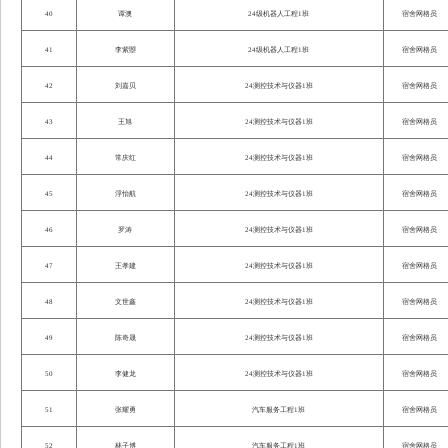
40
谭澳
24级机器人工程1
班
宿舍网格员
41
李紫曌
24级机器人工程1
班
宿舍网格员
42
刘嘉贝
24测控技术与仪器1
班
宿舍网格员
43
王旭
24测控技术与仪器1
班
宿舍网格员
44
常庆红
24测控技术与仪器1
班
宿舍网格员
45
浮怡航
24测控技术与仪器1
班
宿舍网格员
46
罗涛
24测控技术与仪器1
班
宿舍网格员
47
王孝建
24测控技术与仪器1
班
宿舍网格员
48
文世鑫
24测控技术与仪器1
班
宿舍网格员
49
陈奇晟
24测控技术与仪器1
班
宿舍网格员
50
李健龙
24测控技术与仪器1
班
宿舍网格员
51
张耀勇
汽车服务工程
1班
宿舍网格员
52
林子博
汽车服务工程
1班
宿舍网格员