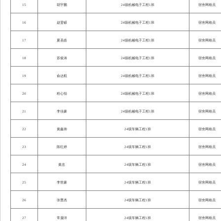
15
胡宇鹏
24级机械电子工程1班
宿舍网格员
16
赵雯硕
24级机械电子工程1班
宿舍网格员
17
夏圣皓
24级机械电子工程1班
宿舍网格员
18
苏俊涛
24级机械电子工程1班
宿舍网格员
19
俞达航
24级机械电子工程1班
宿舍网格员
20
程心怡
24级机械电子工程1班
宿舍网格员
21
李佳豪
24级机械电子工程1班
宿舍网格员
22
黄鑫帅
24级车辆工程1班
宿舍网格员
23
陈红婷
24级车辆工程1班
宿舍网格员
24
黄忠
24级车辆工程1班
宿舍网格员
25
李世豪
24级车辆工程1班
宿舍网格员
26
张曹杰
24级车辆工程1班
宿舍网格员
27
常灏洋
24级车辆工程1班
宿舍网格员